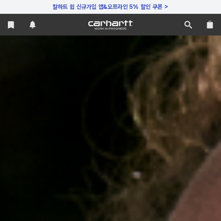
>
칼하트 윕 신규가입
앱&오프라인 5% 할인
쿠폰