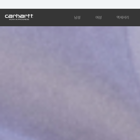
남성
여성
액세서리