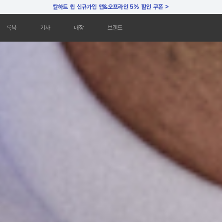
>
칼하트 윕 신규가입
앱&오프라인 5% 할인
쿠폰
룩북
기사
매장
브랜드